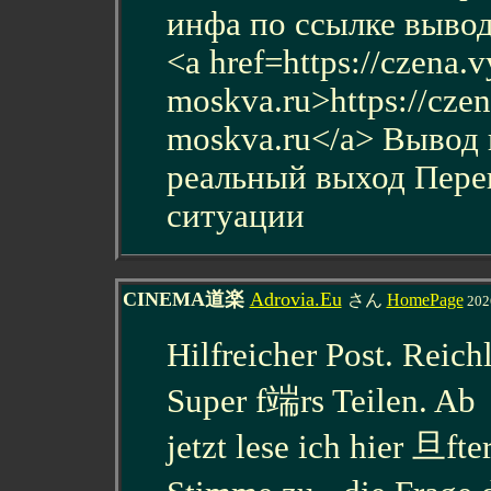
инфа по ссылке вывод
<a href=https://czena
moskva.ru>https://cze
moskva.ru</a> Вывод 
реальный выход Переш
ситуации
CINEMA道楽
Adrovia.Eu
さん
HomePage
202
Hilfreicher Post. Reic
Super f端rs Teilen. Ab
jetzt lese ich hier 旦fte