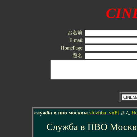
CI
お名前:
E-mail:
HomePage:
題名:
служба в пво москвы
sluzhba_vnPl
さん
Ho
Служба в ПВО Москв