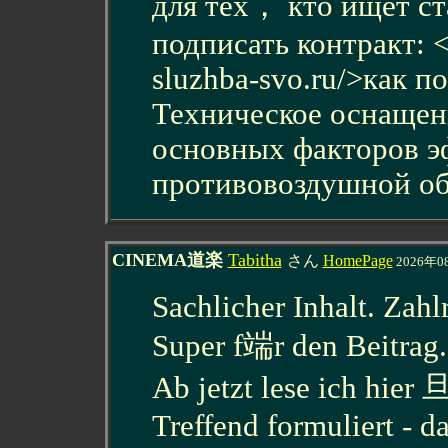
для тех， кто ищет ст
подписать контракт: <a
sluzhba-svo.ru/>как п
Техническое оснащени
основных факторов э
противовоздушной о
CINEMA道楽
Tabitha
さん
HomePage
2026年0
Sachlicher Inhalt. Zah
Super f端r den Beitrag.
Ab jetzt lese ich hier 旦
Treffend formuliert - d