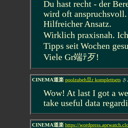
Du hast recht - der Be
wird oft anspruchsvoll.
Hilfreicher Ansatz.
Wirklich praxisnah. I
Tipps seit Wochen gesu
Viele Gr端ﾃ歹!
CINEMA道楽
poolzubeh旦r komplettsets
さ
Wow! At last I got a we
take useful data regar
CINEMA道楽
https://wordpress.aprwatch.cl