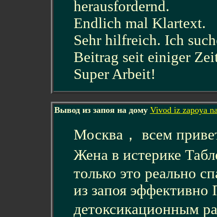
herausfordernd.
Endlich mal Klartext.
Sehr hilfreich. Ich su
Beitrag seit einiger Zei
Super Arbeit!
Вывод из запоя на дому
Vivod iz zapoya n
Москва， всем привет
Жена в истерике Таб
только это реально с
из запоя эффективно 
детоксикационным р