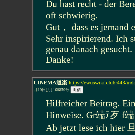
Du hast recht - der B
oft schwierig.
Gut， dass es jemand e
Sehr inspirierend. Ich 
genau danach gesucht.
Danke!
CINEMA道楽
https://ewuswiki.club:443/i
月10日(月) 10時50分
Hilfreicher Beitrag. E
Hinweise. Gr端ﾃ歹 f端r 
Ab jetzt lese ich hier 旦