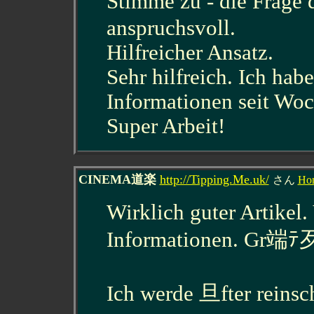
Stimme zu - die Frage
anspruchsvoll.
Hilfreicher Ansatz.
Sehr hilfreich. Ich hab
Informationen seit Woc
Super Arbeit!
CINEMA道楽
http://Tipping.Me.uk/
さん
Ho
Wirklich guter Artikel.
Informationen. Gr端ﾃ歹 
Ich werde 旦fter reinsc